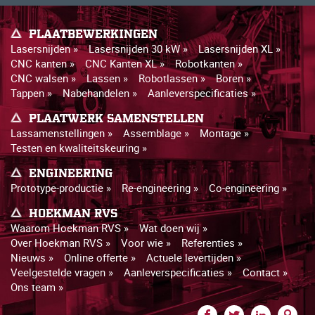
PLAATBEWERKINGEN
Lasersnijden »
Lasersnijden 30 kW »
Lasersnijden XL »
CNC kanten »
CNC Kanten XL »
Robotkanten »
CNC walsen »
Lassen »
Robotlassen »
Boren »
Tappen »
Nabehandelen »
Aanleverspecificaties »
PLAATWERK SAMENSTELLEN
Lassamenstellingen »
Assemblage »
Montage »
Testen en kwaliteitskeuring »
ENGINEERING
Prototype-productie »
Re-engineering »
Co-engineering »
HOEKMAN RVS
Waarom Hoekman RVS »
Wat doen wij »
Over Hoekman RVS »
Voor wie »
Referenties »
Nieuws »
Online offerte »
Actuele levertijden »
Veelgestelde vragen »
Aanleverspecificaties »
Contact »
Ons team »