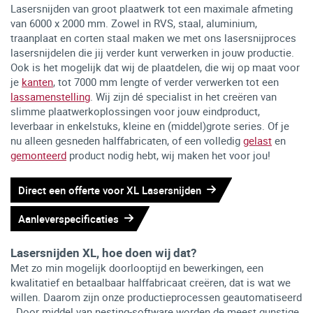
Lasersnijden van groot plaatwerk tot een maximale afmeting
van 6000 x 2000 mm. Zowel in RVS, staal, aluminium,
traanplaat en corten staal maken we met ons lasersnijproces
lasersnijdelen die jij verder kunt verwerken in jouw productie.
Ook is het mogelijk dat wij de plaatdelen, die wij op maat voor
je
kanten
, tot 7000 mm lengte of verder verwerken tot een
lassamenstelling
. Wij zijn dé specialist in het creëren van
slimme plaatwerkoplossingen voor jouw eindproduct,
leverbaar in enkelstuks, kleine en (middel)grote series. Of je
nu alleen gesneden halffabricaten, of een volledig
gelast
en
gemonteerd
product nodig hebt, wij maken het voor jou!
Direct een offerte voor XL Lasersnijden
Aanleverspecificaties
Lasersnijden XL, hoe doen wij dat?
Met zo min mogelijk doorlooptijd en bewerkingen, een
kwalitatief en betaalbaar halffabricaat creëren, dat is wat we
willen. Daarom zijn onze productieprocessen geautomatiseerd
. Door middel van nesting-software worden de meest gunstige